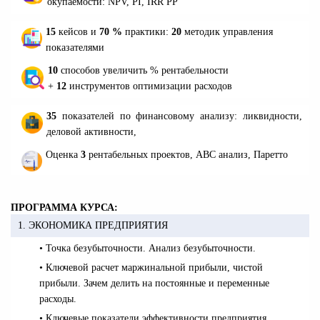
окупаемости:
NPV,
PI
, IRR PP
15
кейсов и
70 %
практики:
20
методик управления
показателями
10
способов увеличить % рентабельности
+
12
инструментов оптимизации расходов
35
показателей по финансовому анализу: ликвидности,
деловой активности,
Оценка
3
рентабельных проектов, АВС анализ, Паретто
ПРОГРАММА КУРСА:
1. ЭКОНОМИКА ПРЕДПРИЯТИЯ
• Точка безубыточности. Анализ безубыточности.
• Ключевой расчет маржинальной прибыли, чистой
прибыли. Зачем делить на постоянные и переменные
расходы.
• Ключевые показатели эффективности предприятия,